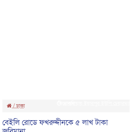
শিরোনাম
আশুলিয়ায় ইয়ারপুর ইউপি চেয়ারম্যান প
/
ঢাকা
বেইলি রোডে ফখরুদ্দীনকে ৫ লাখ টাকা
জরিমানা