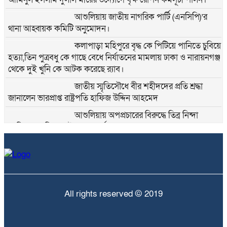
আশুলিয়ায় জাতীয় নাগরিক পার্টি (এনসিপি)’র
থানা আহ্বায়ক কমিটি অনুমোদন।
কলাপাড়া মহিপুরে বৃদ্ধ কে পিটিয়ে পানিতে চুবিয়ে
হত্যা,তিন পুত্রবধু কে গাছে বেধে নির্যাতনের মামলায় ঢাকা ও নারায়নগঞ্জ
থেকে দুই খুনি কে আটক করেছে র‍্যাব।
জাতীয় স্মৃতিসৌধে বীর শহীদদের প্রতি শ্রদ্ধা
জানালেন ভারপ্রাপ্ত রাষ্ট্রপতি হাফিজ উদ্দিন আহমেদ
আশুলিয়ায় অপপ্রচারের বিরুদ্ধে তিব্র নিন্দা
জানিয়েছেন জিয়া সাইবার ফোর্সের সাবেক আহবায়ক দেলোয়ার হোসেন
মীর।
গাজীপুরের ক্লু-লেস ও নৃশংস নাইম মাঝি হত্যা
মামলার প্রধান আসামি আশুলিয়া থেকে গ্রেপ্তার.
All rights reserved © 2019
কাশিমপুর কারাগার থেকে পালানো সাজাপ্রাপ্ত
মহিলা আসামি কে গ্রেফতার করেছে র‍্যাব