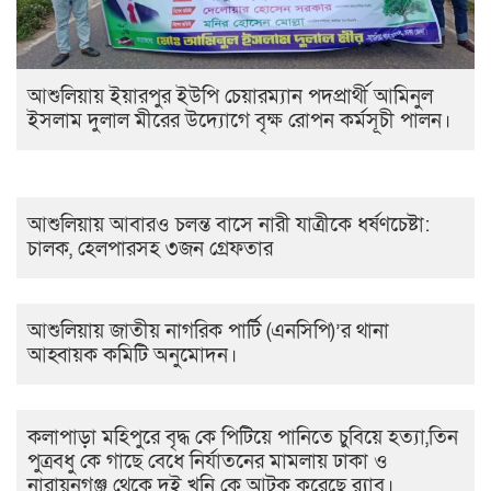
আশুলিয়ায় ইয়ারপুর ইউপি চেয়ারম্যান পদপ্রার্থী আমিনুল
ইসলাম দুলাল মীরের উদ্যোগে বৃক্ষ রোপন কর্মসূচী পালন।
আশুলিয়ায় আবারও চলন্ত বাসে নারী যাত্রীকে ধর্ষণচেষ্টা:
চালক, হেলপারসহ ৩জন গ্রেফতার
আশুলিয়ায় জাতীয় নাগরিক পার্টি (এনসিপি)’র থানা
আহ্বায়ক কমিটি অনুমোদন।
কলাপাড়া মহিপুরে বৃদ্ধ কে পিটিয়ে পানিতে চুবিয়ে হত্যা,তিন
পুত্রবধু কে গাছে বেধে নির্যাতনের মামলায় ঢাকা ও
নারায়নগঞ্জ থেকে দুই খুনি কে আটক করেছে র‍্যাব।