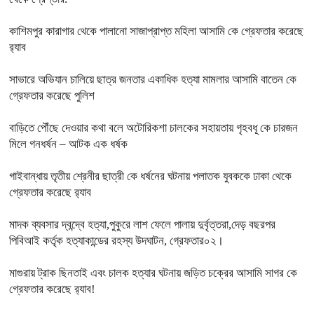
কাশিমপুর কারাগার থেকে পালানো সাজাপ্রাপ্ত মহিলা আসামি কে গ্রেফতার করেছে
র‍্যাব
সাভারে অভিযান চালিয়ে ছাত্র জনতার একাধিক হত্যা মামলার আসামি বাতেন কে
গ্রেফতার করেছে পুলিশ
বাড়িতে পৌঁছে দেওয়ার কথা বলে অটোরিকশা চালকের সহায়তায় গৃহবধূ কে চারজন
মিলে গনধর্ষন – আটক এক ধর্ষক
গাইবান্ধায় তৃতীয় শ্রেনীর ছাত্রী কে ধর্ষনের ঘটনায় পলাতক যুবককে ঢাকা থেকে
গ্রেফতার করেছে র‍্যাব
মাদক ব্যবসার দ্বন্দ্বে হত্যা,পুকুরে লাশ ফেলে পালায় দুর্বৃত্তরা,দেড় বছরপর
পিবিআই কর্তৃক হত্যাকান্ডের রহস্য উদঘাটন, গ্রেফতার০২।
মাগুরায় ট্রাক ছিনতাই এবং চালক হত্যার ঘটনায় জড়িত চক্রের আসামি সাগর কে
গ্রেফতার করেছে র‍্যাব!