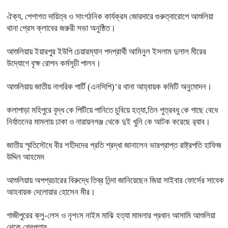
ঐক্য, পেশাগত দায়িত্ব ও সাংগঠনিক কার্যক্রম জোরদারে গুরুত্বারোপে আশুলিয়া
থানা প্রেস ক্লাবের জরুরী সভা অনুষ্ঠিত।
আশুলিয়ায় ইয়ারপুর ইউপি চেয়ারম্যান পদপ্রার্থী আমিনুল ইসলাম দুলাল মীরের
উদ্যোগে বৃক্ষ রোপন কর্মসূচী পালন।
আশুলিয়ায় জাতীয় নাগরিক পার্টি (এনসিপি)’র থানা আহ্বায়ক কমিটি অনুমোদন।
কলাপাড়া মহিপুরে বৃদ্ধ কে পিটিয়ে পানিতে চুবিয়ে হত্যা,তিন পুত্রবধু কে গাছে বেধে
নির্যাতনের মামলায় ঢাকা ও নারায়নগঞ্জ থেকে দুই খুনি কে আটক করেছে র‍্যাব।
জাতীয় স্মৃতিসৌধে বীর শহীদদের প্রতি শ্রদ্ধা জানালেন ভারপ্রাপ্ত রাষ্ট্রপতি হাফিজ
উদ্দিন আহমেদ
আশুলিয়ায় অপপ্রচারের বিরুদ্ধে তিব্র নিন্দা জানিয়েছেন জিয়া সাইবার ফোর্সের সাবেক
আহবায়ক দেলোয়ার হোসেন মীর।
গাজীপুরের ক্লু-লেস ও নৃশংস নাইম মাঝি হত্যা মামলার প্রধান আসামি আশুলিয়া
থেকে গ্রেপ্তার.