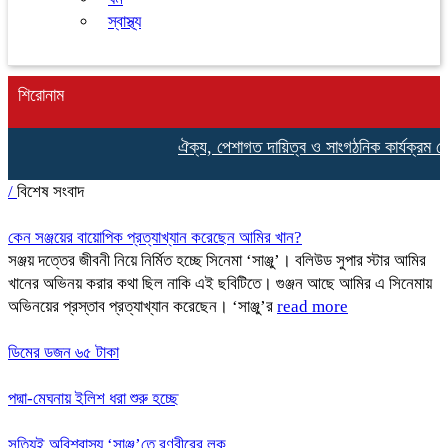
স্বাস্থ্য
শিরোনাম
ঐক্য, পেশাগত দায়িত্ব ও সাংগঠনিক কার্যক্রম জোরদ
/
বিশেষ সংবাদ
কেন সঞ্জয়ের বায়োপিক প্রত্যাখ্যান করেছেন আমির খান?
সঞ্জয় দত্তের জীবনী নিয়ে নির্মিত হচ্ছে সিনেমা ‘সাঞ্জু’। বলিউড সুপার স্টার আমির
খানের অভিনয় করার কথা ছিল নাকি এই ছবিটিতে। গুঞ্জন আছে আমির এ সিনেমায়
অভিনয়ের প্রস্তাব প্রত্যাখ্যান করেছেন। ‘সাঞ্জু’র
read more
ডিমের ডজন ৬৫ টাকা
পদ্মা-মেঘনায় ইলিশ ধরা শুরু হচ্ছে
সত্যিই অবিশ্বাস্য ‘সাঞ্জু’তে রণবীরের লুক