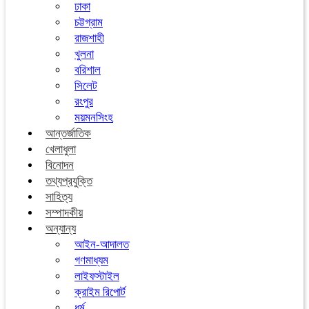
ঢাকা
চট্টগ্রাম
রাজশাহী
খুলনা
বরিশাল
সিলেট
রংপুর
ময়মনসিংহ
আন্তর্জাতিক
খেলাধুলা
বিনোদন
তথ্যপ্রযুক্তি
সাহিত্য
সম্পাদকীয়
অন্যান্য
আইন-আদালত
গণমাধ্যম
লাইফস্টাইল
ক্রাইম রিপোর্ট
ধর্ম