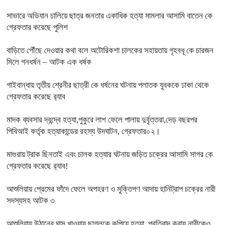
সাভারে অভিযান চালিয়ে ছাত্র জনতার একাধিক হত্যা মামলার আসামি বাতেন কে
গ্রেফতার করেছে পুলিশ
বাড়িতে পৌঁছে দেওয়ার কথা বলে অটোরিকশা চালকের সহায়তায় গৃহবধূ কে চারজন
মিলে গনধর্ষন – আটক এক ধর্ষক
গাইবান্ধায় তৃতীয় শ্রেনীর ছাত্রী কে ধর্ষনের ঘটনায় পলাতক যুবককে ঢাকা থেকে
গ্রেফতার করেছে র‍্যাব
মাদক ব্যবসার দ্বন্দ্বে হত্যা,পুকুরে লাশ ফেলে পালায় দুর্বৃত্তরা,দেড় বছরপর
পিবিআই কর্তৃক হত্যাকান্ডের রহস্য উদঘাটন, গ্রেফতার০২।
মাগুরায় ট্রাক ছিনতাই এবং চালক হত্যার ঘটনায় জড়িত চক্রের আসামি সাগর কে
গ্রেফতার করেছে র‍্যাব!
আশুলিয়ায় প্রেমের ফাঁদে ফেলে অপহরণ ও মুক্তিপণ আদায় হানিট্রাপ চক্রের নারী
সদস্যসহ আটক ৩
আশুলিয়ায় উঠানের ঘাস খাওয়ায় ছাগলকে কুপিয়ে হত্যা, প্রতিবাদ করায় নারীকেও