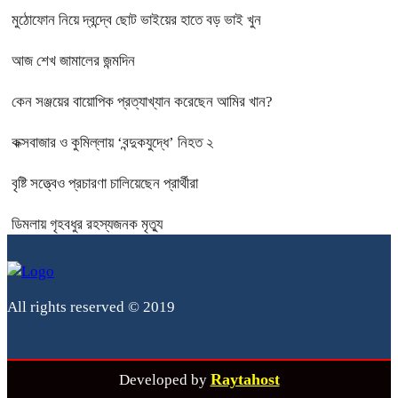
মুঠোফোন নিয়ে দ্বন্দ্বে ছোট ভাইয়ের হাতে বড় ভাই খুন
আজ শেখ জামালের জন্মদিন
কেন সঞ্জয়ের বায়োপিক প্রত্যাখ্যান করেছেন আমির খান?
কক্সবাজার ও কুমিল্লায় ‘বন্দুকযুদ্ধে’ নিহত ২
বৃষ্টি সত্ত্বেও প্রচারণা চালিয়েছেন প্রার্থীরা
ডিমলায় গৃহবধুর রহস্যজনক মৃত্যু
All rights reserved © 2019
Raytahost
Developed by