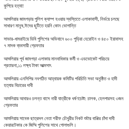
কুপিয়ে হত্যা!
আশুলিয়ার জামগড়ায় পুলিশ ক্যাম্প হওয়ায় স্বস্তিতে এলাকাবাসী, নির্ভয়ে চলছে
সাধারণ মানুষ,ঈদের ছুটিতে হয়নি কোন ভোগান্তি
সাভার-ধামরাইয়ে ডিবি পুলিশের অভিযানে ৬০০ পুড়িয়া হেরোইন ও ৪৫০ ইয়াবাসহ
৭ মাদক ব্যবসায়ী গ্রেফতার
আশুলিয়ার পূর্ব জামগড়া এলাকায় মানবাধিকার কর্মী ও এডভোকেট পরিচয়ে
প্রতারনা,১১ লক্ষ্য টাকা আত্মসাৎ
আশুলিয়ায় এনসিপির নবগঠিত আহ্বায়ক কমিটির পরিচিতি সভা অনুষ্ঠিত ও হাদী
হত্যার বিচারের দাবী
আশুলিয়ায় আবারও চলন্ত বাসে নারী যাত্রীকে ধর্ষণচেষ্টা: চালক, হেলপারসহ ৩জন
গ্রেফতার
আশুলিয়ায় সাবেক ছাত্রদল নেতা শরীফ চৌধুরীর নিকট শুটার বাপ্পির চাঁদা দাবী
কেয়ারটেকার কে জিম্মি পুলিশের সাথে গোলাগুলি।