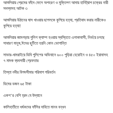
আশুলিয়ায় প্রেমের ফাঁদে ফেলে অপহরণ ও মুক্তিপণ আদায় হানিট্রাপ চক্রের নারী
সদস্যসহ আটক ৩
আশুলিয়ায় উঠানের ঘাস খাওয়ায় ছাগলকে কুপিয়ে হত্যা, প্রতিবাদ করায় নারীকেও
কুপিয়ে হত্যা!
আশুলিয়ার জামগড়ায় পুলিশ ক্যাম্প হওয়ায় স্বস্তিতে এলাকাবাসী, নির্ভয়ে চলছে
সাধারণ মানুষ,ঈদের ছুটিতে হয়নি কোন ভোগান্তি
সাভার-ধামরাইয়ে ডিবি পুলিশের অভিযানে ৬০০ পুড়িয়া হেরোইন ও ৪৫০ ইয়াবাসহ
৭ মাদক ব্যবসায়ী গ্রেফতার
তিস্তা নদীর বিপদসীমার পরিমাপ পরিবর্তন
ডিমের ডজন ৬৫ টাকা
একশ’র বেশি হ্রদ যে উদ্যানে
কালিহাতীতে ধর্ষকদের ফাঁসির দাবিতে মানব বন্ধন