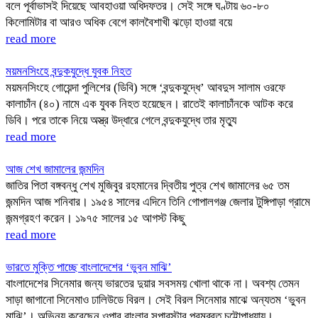
বলে পূর্বাভাসই দিয়েছে আবহাওয়া অধিদফতর। সেই সঙ্গে ঘণ্টায় ৬০-৮০
কিলোমিটার বা আরও অধিক বেগে কালবৈশাখী ঝড়ো হাওয়া বয়ে
read more
ময়মনসিংহে বন্দুকযুদ্ধে যুবক নিহত
ময়মনসিংহে গোয়েন্দা পুলিশের (ডিবি) সঙ্গে ‘বন্দুকযুদ্ধে’ আবদুস সালাম ওরফে
কালাচাঁন (৪০) নামে এক যুবক নিহত হয়েছেন। রাতেই কালাচাঁনকে আটক করে
ডিবি। পরে তাকে নিয়ে অস্ত্র উদ্ধারে গেলে বন্দুকযুদ্ধে তার মৃত্যু
read more
আজ শেখ জামালের জন্মদিন
জাতির পিতা বঙ্গবন্ধু শেখ মুজিবুর রহমানের দ্বিতীয় পুত্র শেখ জামালের ৬৫ তম
জন্মদিন আজ শনিবার। ১৯৫৪ সালের এদিনে তিনি গোপালগঞ্জ জেলার টুঙ্গিপাড়া গ্রামে
জন্মগ্রহণ করেন। ১৯৭৫ সালের ১৫ আগস্ট কিছু
read more
ভারতে মুক্তি পাচ্ছে বাংলাদেশের ‘ভুবন মাঝি’
বাংলাদেশের সিনেমার জন্য ভারতের দুয়ার সবসময় খোলা থাকে না। অবশ্য তেমন
সাড়া জাগানো সিনেমাও ঢালিউডে বিরল। সেই বিরল সিনেমার মাঝে অন্যতম ‘ভুবন
মাঝি’। অভিনয় করেছেন ওপার বাংলার সুপারস্টার পরমব্রত চট্টোপাধ্যায়।