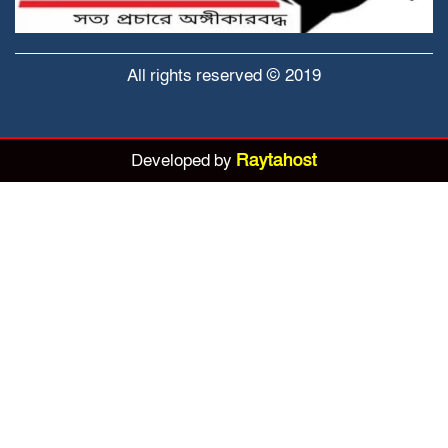
আশুলিয়ায় অপপ্রচারের বিরুদ্ধে তিব্র নিন্দা
জানিয়েছেন জিয়া সাইবার ফোর্সের সাবেক
আহবায়ক দেলোয়ার হোসেন মীর।
All rights reserved © 2019
গাজীপুরের ক্লু-লেস ও নৃশংস নাইম মাঝি হত্যা
মামলার প্রধান আসামি আশুলিয়া থেকে গ্রেপ্তার.
Developed by
Raytahost
কাশিমপুর কারাগার থেকে পালানো সাজাপ্রাপ্ত
মহিলা আসামি কে গ্রেফতার করেছে র‍্যাব
সাভারে অভিযান চালিয়ে ছাত্র জনতার একাধিক
হত্যা মামলার আসামি বাতেন কে গ্রেফতার
করেছে পুলিশ
বাড়িতে পৌঁছে দেওয়ার কথা বলে অটোরিকশা
চালকের সহায়তায় গৃহবধূ কে চারজন মিলে
গনধর্ষন – আটক এক ধর্ষক