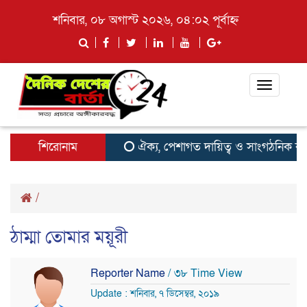
শনিবার, ০৮ অগাস্ট ২০২৬, ০৪:০২ পূর্বাহ্ন
Toggle
navigati
শিরোনাম
ঐক্য, পেশাগত দায়িত্ব ও সাংগঠনিক কার্যক
/
ঠাম্মা তোমার ময়ূরী
Reporter Name
/ ৩৮ Time View
Update : শনিবার, ৭ ডিসেম্বর, ২০১৯