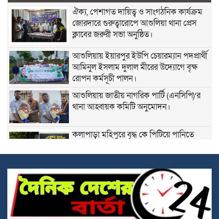
ঐক্য, পেশাগত দায়িত্ব ও সাংগঠনিক কার্যক্রম
জোরদারে গুরুত্বারোপে আশুলিয়া থানা প্রেস
ক্লাবের জরুরী সভা অনুষ্ঠিত।
আশুলিয়ায় ইয়ারপুর ইউপি চেয়ারম্যান পদপ্রার্থী
আমিনুল ইসলাম দুলাল মীরের উদ্যোগে বৃক্ষ
রোপন কর্মসূচী পালন।
আশুলিয়ায় জাতীয় নাগরিক পার্টি (এনসিপি)’র
থানা আহ্বায়ক কমিটি অনুমোদন।
কলাপাড়া মহিপুরে বৃদ্ধ কে পিটিয়ে পানিতে
চুবিয়ে হত্যা,তিন পুত্রবধু কে গাছে বেধে
নির্যাতনের মামলায় ঢাকা ও নারায়নগঞ্জ থেকে
দুই খুনি কে আটক করেছে র‍্যাব।
জাতীয় স্মৃতিসৌধে বীর শহীদদের প্রতি শ্রদ্ধা
জানালেন ভারপ্রাপ্ত রাষ্ট্রপতি হাফিজ উদ্দিন
আহমেদ