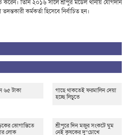
 করেন। তিনি ২০১৬ সালে শ্রীপুর মডেল থানায় যোগদান
ন্তকারী কর্মকর্তা হিসেবে নির্বাচিত হন।
ন ৬৫ টাকা
গাছে থাকতেই ফরমালিন দেয়া
হচ্ছে লিচুতে
কের ভোগান্তিতে
শ্রীপুরে দিন মজুর সংকটে ঘুম
ার লোক
নেই কৃষকের দু”চোখে