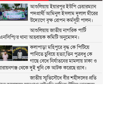
আশুলিয়ায় ইয়ারপুর ইউপি চেয়ারম্যান
পদপ্রার্থী আমিনুল ইসলাম দুলাল মীরের
উদ্যোগে বৃক্ষ রোপন কর্মসূচী পালন।
আশুলিয়ায় জাতীয় নাগরিক পার্টি
(এনসিপি)’র থানা আহ্বায়ক কমিটি অনুমোদন।
কলাপাড়া মহিপুরে বৃদ্ধ কে পিটিয়ে
পানিতে চুবিয়ে হত্যা,তিন পুত্রবধু কে
গাছে বেধে নির্যাতনের মামলায় ঢাকা ও
নারায়নগঞ্জ থেকে দুই খুনি কে আটক করেছে র‍্যাব।
জাতীয় স্মৃতিসৌধে বীর শহীদদের প্রতি
্রদ্ধা জানালেন ভারপ্রাপ্ত রাষ্ট্রপতি হাফিজ উদ্দিন আহমেদ
আশুলিয়ায় অপপ্রচারের বিরুদ্ধে তিব্র
নিন্দা জানিয়েছেন জিয়া সাইবার ফোর্সের
সাবেক আহবায়ক দেলোয়ার হোসেন
মীর।
গাজীপুরের ক্লু-লেস ও নৃশংস নাইম মাঝি
হত্যা মামলার প্রধান আসামি আশুলিয়া