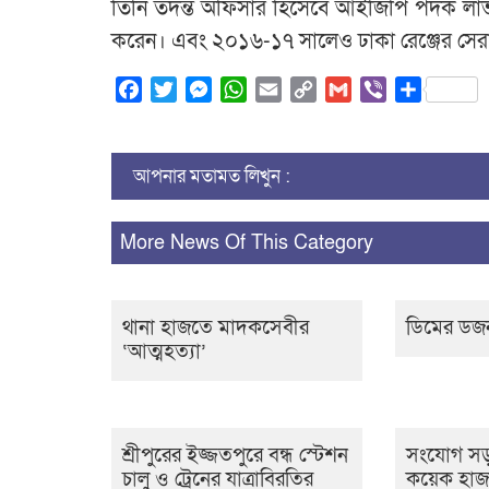
তিনি তদন্ত অফিসার হিসেবে আইজিপি পদক লাভ
করেন। এবং ২০১৬-১৭ সালেও ঢাকা রেঞ্জের সেরা তদ
Facebook
Twitter
Messenger
WhatsApp
Email
Copy
Gmail
Viber
Share
Link
আপনার মতামত লিখুন :
More News Of This Category
থানা হাজতে মাদকসেবীর
ডিমের ডজ
‘আত্মহত্যা’
শ্রীপুরের ইজ্জতপুরে বন্ধ স্টেশন
সংযোগ সড়
চালু ও ট্রেনের যাত্রাবিরতির
কয়েক হাজ