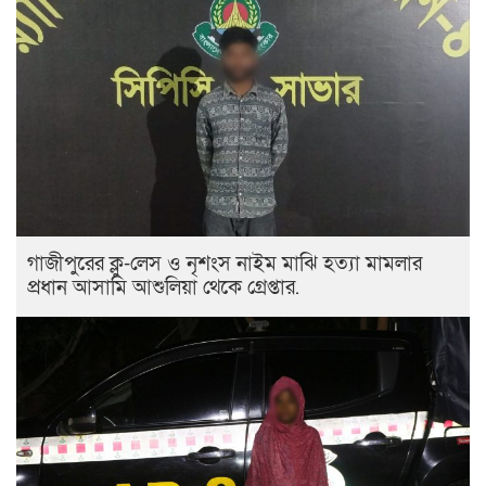
গাজীপুরের ক্লু-লেস ও নৃশংস নাইম মাঝি হত্যা মামলার
প্রধান আসামি আশুলিয়া থেকে গ্রেপ্তার.