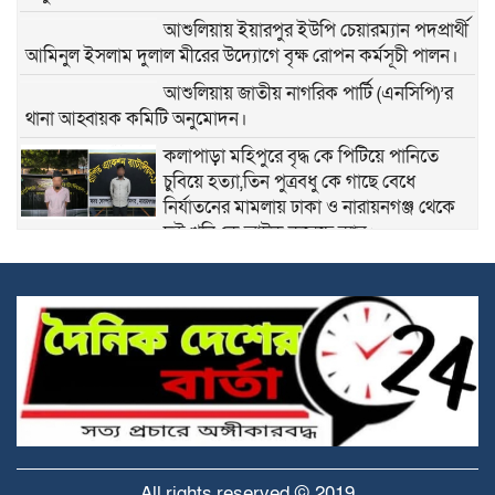
আশুলিয়ায় ইয়ারপুর ইউপি চেয়ারম্যান পদপ্রার্থী
আমিনুল ইসলাম দুলাল মীরের উদ্যোগে বৃক্ষ রোপন কর্মসূচী পালন।
আশুলিয়ায় জাতীয় নাগরিক পার্টি (এনসিপি)’র
থানা আহ্বায়ক কমিটি অনুমোদন।
কলাপাড়া মহিপুরে বৃদ্ধ কে পিটিয়ে পানিতে
চুবিয়ে হত্যা,তিন পুত্রবধু কে গাছে বেধে
নির্যাতনের মামলায় ঢাকা ও নারায়নগঞ্জ থেকে
দুই খুনি কে আটক করেছে র‍্যাব।
জাতীয় স্মৃতিসৌধে বীর শহীদদের প্রতি শ্রদ্ধা
জানালেন ভারপ্রাপ্ত রাষ্ট্রপতি হাফিজ উদ্দিন
আহমেদ
আশুলিয়ায় অপপ্রচারের বিরুদ্ধে তিব্র নিন্দা
জানিয়েছেন জিয়া সাইবার ফোর্সের সাবেক
আহবায়ক দেলোয়ার হোসেন মীর।
গাজীপুরের ক্লু-লেস ও নৃশংস নাইম মাঝি হত্যা
মামলার প্রধান আসামি আশুলিয়া থেকে গ্রেপ্তার.
All rights reserved © 2019