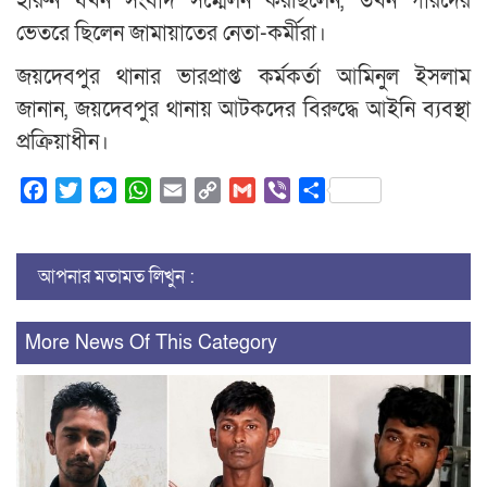
হারুন যখন সংবাদ সম্মেলন করছিলেন, তখন গারদের
ভেতরে ছিলেন জামায়াতের নেতা-কর্মীরা।
জয়দেবপুর থানার ভারপ্রাপ্ত কর্মকর্তা আমিনুল ইসলাম
জানান, জয়দেবপুর থানায় আটকদের বিরুদ্ধে আইনি ব্যবস্থা
প্রক্রিয়াধীন।
Facebook
Twitter
Messenger
WhatsApp
Email
Copy
Gmail
Viber
Share
Link
আপনার মতামত লিখুন :
More News Of This Category