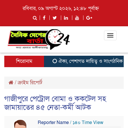
রবিবার, ০৯ অগাস্ট ২০২৬, ১২:৪৮ পূর্বাহ্ন
Toggle
navigati
শিরোনাম
ঐক্য, পেশাগত দায়িত্ব ও সাংগঠনিক কার্যক্র
/
ক্রাইম রিপোর্ট
গাজীপুরে পেট্রোল বোমা ও ককটেল সহ
জামায়াতের ৪৫ নেতা-কর্মী আটক
Reporter Name
/ ১৪০ Time View