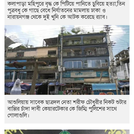
কলাপাড়া মহিপুরে বৃদ্ধ কে পিটিয়ে পানিতে চুবিয়ে হত্যা,তিন
পুত্রবধু কে গাছে বেধে নির্যাতনের মামলায় ঢাকা ও
নারায়নগঞ্জ থেকে দুই খুনি কে আটক করেছে র‍্যাব।
আশুলিয়ায় সাবেক ছাত্রদল নেতা শরীফ চৌধুরীর নিকট শুটার
বাপ্পির চাঁদা দাবী কেয়ারটেকার কে জিম্মি পুলিশের সাথে
গোলাগুলি।