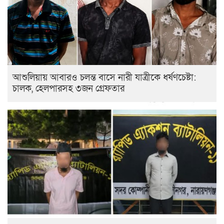
আশুলিয়ায় আবারও চলন্ত বাসে নারী যাত্রীকে ধর্ষণচেষ্টা:
চালক, হেলপারসহ ৩জন গ্রেফতার