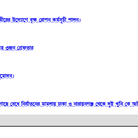
মীরের উদ্যোগে বৃক্ষ রোপন কর্মসূচী পালন।
রসহ ৩জন গ্রেফতার
নুমোদন।
কে গাছে বেধে নির্যাতনের মামলায় ঢাকা ও নারায়নগঞ্জ থেকে দুই খুনি কে আ