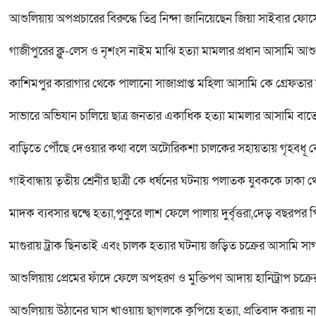
আশুলিয়ায় অপপ্রচারের বিরুদ্ধে তিব্র নিন্দা জানিয়েছেন জিয়া সাইবার 
গাজীপুরের ক্লু-লেস ও নৃশংস নাইম মাঝি হত্যা মামলার প্রধান আসামি আশুলি
কাশিমপুর কারাগার থেকে পালানো সাজাপ্রাপ্ত মহিলা আসামি কে গ্রেফতার ক
সাভারে অভিযান চালিয়ে ছাত্র জনতার একাধিক হত্যা মামলার আসামি বাত
বাড়িতে পৌঁছে দেওয়ার কথা বলে অটোরিকশা চালকের সহায়তায় গৃহবধূ ক
গাইবান্ধায় তৃতীয় শ্রেনীর ছাত্রী কে ধর্ষনের ঘটনায় পলাতক যুবককে ঢাকা থ
মাদক ব্যবসার দ্বন্দ্বে হত্যা,পুকুরে লাশ ফেলে পালায় দুর্বৃত্তরা,দেড় বছর
মাগুরায় ট্রাক ছিনতাই এবং চালক হত্যার ঘটনায় জড়িত চক্রের আসামি সাগর
আশুলিয়ায় প্রেমের ফাঁদে ফেলে অপহরণ ও মুক্তিপণ আদায় হানিট্রাপ চক্
আশুলিয়ায় উঠানের ঘাস খাওয়ায় ছাগলকে কুপিয়ে হত্যা, প্রতিবাদ করায় না