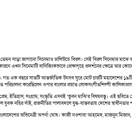
 তেমন সাড়া জাগানো সিনেমাও ঢালিউডে বিরল। সেই বিরল সিনেমার মাঝে অন
ারণে এখন সিনেমাটি বাণিজ্যিকভাবে প্রেক্ষাগৃহে প্রদর্শনের ক্ষেত্রে আর কো
র্চ। গত এক বছরে সাতটি আন্তর্জাতিক উৎসব ঘুরে মোট চারটি মহাদেশের ১৯টি
 পরিচালনা করেছিলেন ওপার বাংলার প্রয়াত লোকসংগীতশিল্পী কালিকাপ্রসাদ 
, প্রেম, ইতিহাস, সংগ্রাম, সংস্কৃতি এসবই ‘ভুবন মাঝি’র বিষয়বস্তু। এই ছবিতে
 যুবক নহির সাঁই, রাজনীতির পালাবদলে যুদ্ধ-বাস্তবতায় দেশের স্বাধীনতার 
ং বাংলাদেশের অভিনেত্রী অপর্ণা ঘোষ। কাজী নওশাবা আহমেদ, মাজনুন মিজা