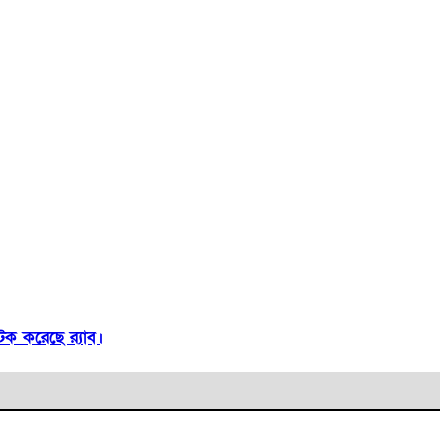
টক করেছে র‍্যাব।