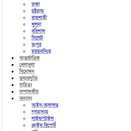
ঢাকা
চট্টগ্রাম
রাজশাহী
খুলনা
বরিশাল
সিলেট
রংপুর
ময়মনসিংহ
আন্তর্জাতিক
খেলাধুলা
বিনোদন
তথ্যপ্রযুক্তি
সাহিত্য
সম্পাদকীয়
অন্যান্য
আইন-আদালত
গণমাধ্যম
লাইফস্টাইল
ক্রাইম রিপোর্ট