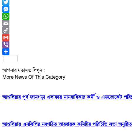
Facebook
Twitter
Messenger
WhatsApp
Email
Copy
Link
Gmail
Viber
Share
আপনার মতামত লিখুন :
More News Of This Category
আশুলিয়ার পূর্ব জামগড়া এলাকায় মানবাধিকার কর্মী ও এডভোকেট পরিচয়ে
আশুলিয়ায় এনসিপির নবগঠিত আহ্বায়ক কমিটির পরিচিতি সভা অনুষ্ঠিত ও