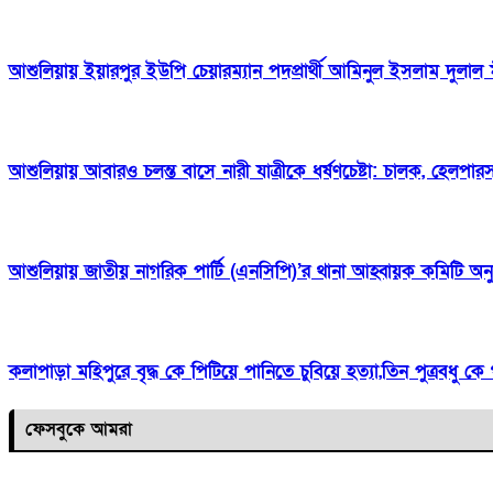
আশুলিয়ায় ইয়ারপুর ইউপি চেয়ারম্যান পদপ্রার্থী আমিনুল ইসলাম দুলাল 
আশুলিয়ায় আবারও চলন্ত বাসে নারী যাত্রীকে ধর্ষণচেষ্টা: চালক, হেলপা
আশুলিয়ায় জাতীয় নাগরিক পার্টি (এনসিপি)’র থানা আহ্বায়ক কমিটি অ
কলাপাড়া মহিপুরে বৃদ্ধ কে পিটিয়ে পানিতে চুবিয়ে হত্যা,তিন পুত্রবধু 
ফেসবুকে আমরা