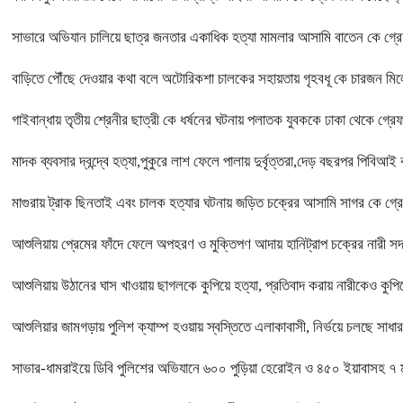
সাভারে অভিযান চালিয়ে ছাত্র জনতার একাধিক হত্যা মামলার আসামি বাতেন কে গ্র
বাড়িতে পৌঁছে দেওয়ার কথা বলে অটোরিকশা চালকের সহায়তায় গৃহবধূ কে চারজন মি
গাইবান্ধায় তৃতীয় শ্রেনীর ছাত্রী কে ধর্ষনের ঘটনায় পলাতক যুবককে ঢাকা থেকে গ্রেফ
মাদক ব্যবসার দ্বন্দ্বে হত্যা,পুকুরে লাশ ফেলে পালায় দুর্বৃত্তরা,দেড় বছরপর পিবিআ
মাগুরায় ট্রাক ছিনতাই এবং চালক হত্যার ঘটনায় জড়িত চক্রের আসামি সাগর কে গ্রে
আশুলিয়ায় প্রেমের ফাঁদে ফেলে অপহরণ ও মুক্তিপণ আদায় হানিট্রাপ চক্রের নারী
আশুলিয়ায় উঠানের ঘাস খাওয়ায় ছাগলকে কুপিয়ে হত্যা, প্রতিবাদ করায় নারীকেও কুপিয়
আশুলিয়ার জামগড়ায় পুলিশ ক্যাম্প হওয়ায় স্বস্তিতে এলাকাবাসী, নির্ভয়ে চলছে সাধ
সাভার-ধামরাইয়ে ডিবি পুলিশের অভিযানে ৬০০ পুড়িয়া হেরোইন ও ৪৫০ ইয়াবাসহ ৭ ম