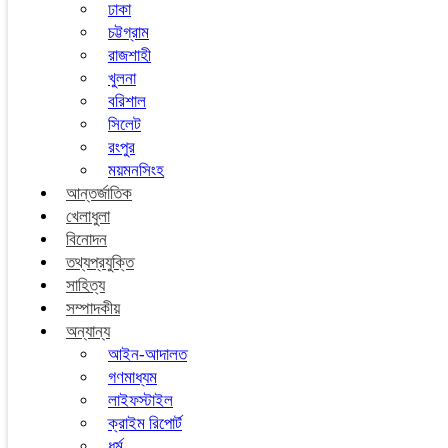
ঢাকা
চট্টগ্রাম
রাজশাহী
খুলনা
বরিশাল
সিলেট
রংপুর
ময়মনসিংহ
আন্তর্জাতিক
খেলাধুলা
বিনোদন
তথ্যপ্রযুক্তি
সাহিত্য
সম্পাদকীয়
অন্যান্য
আইন-আদালত
গণমাধ্যম
লাইফস্টাইল
ক্রাইম রিপোর্ট
ধর্ম