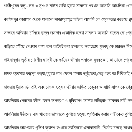
গাজীপুরের ক্লু-লেস ও নৃশংস নাইম মাঝি হত্যা মামলার প্রধান আসামি আশুলিয়া থেকে
কাশিমপুর কারাগার থেকে পালানো সাজাপ্রাপ্ত মহিলা আসামি কে গ্রেফতার করেছে র‍্
সাভারে অভিযান চালিয়ে ছাত্র জনতার একাধিক হত্যা মামলার আসামি বাতেন কে গ্র
বাড়িতে পৌঁছে দেওয়ার কথা বলে অটোরিকশা চালকের সহায়তায় গৃহবধূ কে চারজন মি
গাইবান্ধায় তৃতীয় শ্রেনীর ছাত্রী কে ধর্ষনের ঘটনায় পলাতক যুবককে ঢাকা থেকে গ্রেফ
মাদক ব্যবসার দ্বন্দ্বে হত্যা,পুকুরে লাশ ফেলে পালায় দুর্বৃত্তরা,দেড় বছরপর পিবিআ
মাগুরায় ট্রাক ছিনতাই এবং চালক হত্যার ঘটনায় জড়িত চক্রের আসামি সাগর কে গ্রে
আশুলিয়ায় প্রেমের ফাঁদে ফেলে অপহরণ ও মুক্তিপণ আদায় হানিট্রাপ চক্রের নারী
আশুলিয়ায় উঠানের ঘাস খাওয়ায় ছাগলকে কুপিয়ে হত্যা, প্রতিবাদ করায় নারীকেও কুপিয়
আশুলিয়ার জামগড়ায় পুলিশ ক্যাম্প হওয়ায় স্বস্তিতে এলাকাবাসী, নির্ভয়ে চলছে সাধ