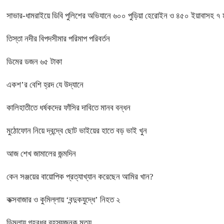
সাভার-ধামরাইয়ে ডিবি পুলিশের অভিযানে ৬০০ পুড়িয়া হেরোইন ও ৪৫০ ইয়াবাসহ ৭ ম
তিস্তা নদীর বিপদসীমার পরিমাপ পরিবর্তন
ডিমের ডজন ৬৫ টাকা
একশ’র বেশি হ্রদ যে উদ্যানে
কালিহাতীতে ধর্ষকদের ফাঁসির দাবিতে মানব বন্ধন
মুঠোফোন নিয়ে দ্বন্দ্বে ছোট ভাইয়ের হাতে বড় ভাই খুন
আজ শেখ জামালের জন্মদিন
কেন সঞ্জয়ের বায়োপিক প্রত্যাখ্যান করেছেন আমির খান?
কক্সবাজার ও কুমিল্লায় ‘বন্দুকযুদ্ধে’ নিহত ২
ডিমলায় গৃহবধুর রহস্যজনক মৃত্যু