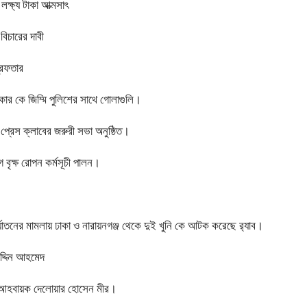
ক্ষ্য টাকা আত্মসাৎ
বিচারের দাবী
রেফতার
েকার কে জিম্মি পুলিশের সাথে গোলাগুলি।
 প্রেস ক্লাবের জরুরী সভা অনুষ্ঠিত।
 বৃক্ষ রোপন কর্মসূচী পালন।
নির্যাতনের মামলায় ঢাকা ও নারায়নগঞ্জ থেকে দুই খুনি কে আটক করেছে র‍্যাব।
উদ্দিন আহমেদ
বেক আহবায়ক দেলোয়ার হোসেন মীর।