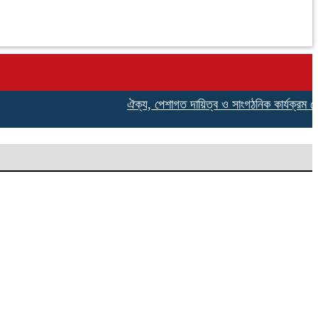
ঐক্য, পেশাগত দায়িত্ব ও সাংগঠনিক কার্যক্রম জোরদার