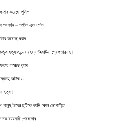
েফতার করেছে পুলিশ
লে গনধর্ষন – আটক এক ধর্ষক
তার করেছে র‍্যাব
ই কর্তৃক হত্যাকান্ডের রহস্য উদঘাটন, গ্রেফতার০২।
ফতার করেছে র‍্যাব!
 সদস্যসহ আটক ৩
ে হত্যা!
ারণ মানুষ,ঈদের ছুটিতে হয়নি কোন ভোগান্তি
াদক ব্যবসায়ী গ্রেফতার