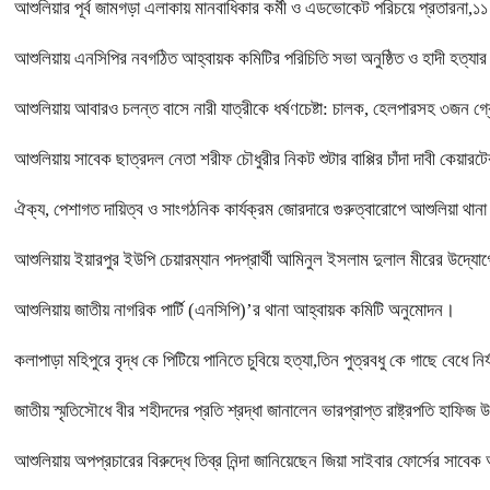
আশুলিয়ার পূর্ব জামগড়া এলাকায় মানবাধিকার কর্মী ও এডভোকেট পরিচয়ে প্রতারনা,১১ ল
আশুলিয়ায় এনসিপির নবগঠিত আহ্বায়ক কমিটির পরিচিতি সভা অনুষ্ঠিত ও হাদী হত্যার 
আশুলিয়ায় আবারও চলন্ত বাসে নারী যাত্রীকে ধর্ষণচেষ্টা: চালক, হেলপারসহ ৩জন গ্
আশুলিয়ায় সাবেক ছাত্রদল নেতা শরীফ চৌধুরীর নিকট শুটার বাপ্পির চাঁদা দাবী কেয়ারট
ঐক্য, পেশাগত দায়িত্ব ও সাংগঠনিক কার্যক্রম জোরদারে গুরুত্বারোপে আশুলিয়া থানা
আশুলিয়ায় ইয়ারপুর ইউপি চেয়ারম্যান পদপ্রার্থী আমিনুল ইসলাম দুলাল মীরের উদ্যোগে
আশুলিয়ায় জাতীয় নাগরিক পার্টি (এনসিপি)’র থানা আহ্বায়ক কমিটি অনুমোদন।
কলাপাড়া মহিপুরে বৃদ্ধ কে পিটিয়ে পানিতে চুবিয়ে হত্যা,তিন পুত্রবধু কে গাছে বেধে 
জাতীয় স্মৃতিসৌধে বীর শহীদদের প্রতি শ্রদ্ধা জানালেন ভারপ্রাপ্ত রাষ্ট্রপতি হাফিজ 
আশুলিয়ায় অপপ্রচারের বিরুদ্ধে তিব্র নিন্দা জানিয়েছেন জিয়া সাইবার ফোর্সের সা