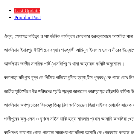
Last Update
Popular Post
ঐক্য, পেশাগত দায়িত্ব ও সাংগঠনিক কার্যক্রম জোরদারে গুরুত্বারোপে আশুলিয়া থানা
আশুলিয়ায় ইয়ারপুর ইউপি চেয়ারম্যান পদপ্রার্থী আমিনুল ইসলাম দুলাল মীরের উদ্যোগে
আশুলিয়ায় জাতীয় নাগরিক পার্টি (এনসিপি)’র থানা আহ্বায়ক কমিটি অনুমোদন।
কলাপাড়া মহিপুরে বৃদ্ধ কে পিটিয়ে পানিতে চুবিয়ে হত্যা,তিন পুত্রবধু কে গাছে বেধে 
জাতীয় স্মৃতিসৌধে বীর শহীদদের প্রতি শ্রদ্ধা জানালেন ভারপ্রাপ্ত রাষ্ট্রপতি হাফিজ 
আশুলিয়ায় অপপ্রচারের বিরুদ্ধে তিব্র নিন্দা জানিয়েছেন জিয়া সাইবার ফোর্সের সা
গাজীপুরের ক্লু-লেস ও নৃশংস নাইম মাঝি হত্যা মামলার প্রধান আসামি আশুলিয়া থেকে
কাশিমপুর কারাগার থেকে পালানো সাজাপ্রাপ্ত মহিলা আসামি কে গ্রেফতার করেছে র‍্