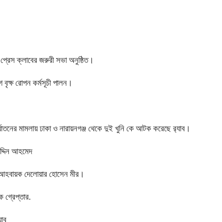
 প্রেস ক্লাবের জরুরী সভা অনুষ্ঠিত।
 বৃক্ষ রোপন কর্মসূচী পালন।
নির্যাতনের মামলায় ঢাকা ও নারায়নগঞ্জ থেকে দুই খুনি কে আটক করেছে র‍্যাব।
উদ্দিন আহমেদ
বেক আহবায়ক দেলোয়ার হোসেন মীর।
 গ্রেপ্তার.
যাব