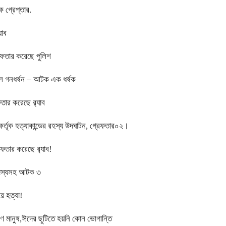
 গ্রেপ্তার.
যাব
েফতার করেছে পুলিশ
লে গনধর্ষন – আটক এক ধর্ষক
তার করেছে র‍্যাব
ই কর্তৃক হত্যাকান্ডের রহস্য উদঘাটন, গ্রেফতার০২।
ফতার করেছে র‍্যাব!
 সদস্যসহ আটক ৩
ে হত্যা!
ারণ মানুষ,ঈদের ছুটিতে হয়নি কোন ভোগান্তি