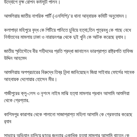
উদ্যোগে বৃক্ষ রোপন কর্মসূচী পালন।
আশুলিয়ায় জাতীয় নাগরিক পার্টি (এনসিপি)’র থানা আহ্বায়ক কমিটি অনুমোদন।
কলাপাড়া মহিপুরে বৃদ্ধ কে পিটিয়ে পানিতে চুবিয়ে হত্যা,তিন পুত্রবধু কে গাছে বেধে
নির্যাতনের মামলায় ঢাকা ও নারায়নগঞ্জ থেকে দুই খুনি কে আটক করেছে র‍্যাব।
জাতীয় স্মৃতিসৌধে বীর শহীদদের প্রতি শ্রদ্ধা জানালেন ভারপ্রাপ্ত রাষ্ট্রপতি হাফিজ
উদ্দিন আহমেদ
আশুলিয়ায় অপপ্রচারের বিরুদ্ধে তিব্র নিন্দা জানিয়েছেন জিয়া সাইবার ফোর্সের সাবেক
আহবায়ক দেলোয়ার হোসেন মীর।
গাজীপুরের ক্লু-লেস ও নৃশংস নাইম মাঝি হত্যা মামলার প্রধান আসামি আশুলিয়া
থেকে গ্রেপ্তার.
কাশিমপুর কারাগার থেকে পালানো সাজাপ্রাপ্ত মহিলা আসামি কে গ্রেফতার করেছে
র‍্যাব
সাভারে অভিযান চালিয়ে ছাত্র জনতার একাধিক হত্যা মামলার আসামি বাতেন কে