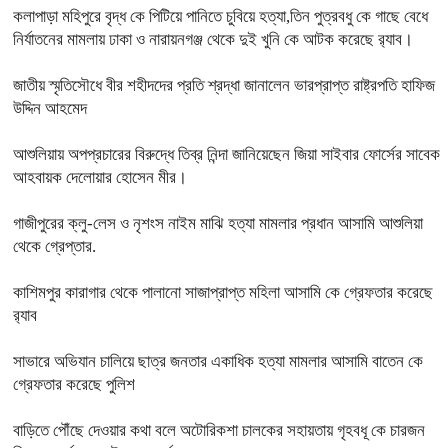
কলাপাড়া মহিপুরে বৃদ্ধ কে পিটিয়ে পানিতে চুবিয়ে হত্যা,তিন পুত্রবধু কে গাছে বেধে
নির্যাতনের মামলায় ঢাকা ও নারায়নগঞ্জ থেকে দুই খুনি কে আটক করেছে র‍্যাব।
জাতীয় স্মৃতিসৌধে বীর শহীদদের প্রতি শ্রদ্ধা জানালেন ভারপ্রাপ্ত রাষ্ট্রপতি হাফিজ
উদ্দিন আহমেদ
আশুলিয়ায় অপপ্রচারের বিরুদ্ধে তিব্র নিন্দা জানিয়েছেন জিয়া সাইবার ফোর্সের সাবেক
আহবায়ক দেলোয়ার হোসেন মীর।
গাজীপুরের ক্লু-লেস ও নৃশংস নাইম মাঝি হত্যা মামলার প্রধান আসামি আশুলিয়া
থেকে গ্রেপ্তার.
কাশিমপুর কারাগার থেকে পালানো সাজাপ্রাপ্ত মহিলা আসামি কে গ্রেফতার করেছে
র‍্যাব
সাভারে অভিযান চালিয়ে ছাত্র জনতার একাধিক হত্যা মামলার আসামি বাতেন কে
গ্রেফতার করেছে পুলিশ
বাড়িতে পৌঁছে দেওয়ার কথা বলে অটোরিকশা চালকের সহায়তায় গৃহবধূ কে চারজন