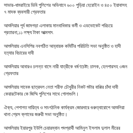
সাভার-ধামরাইয়ে ডিবি পুলিশের অভিযানে ৬০০ পুড়িয়া হেরোইন ও ৪৫০ ইয়াবাসহ
৭ মাদক ব্যবসায়ী গ্রেফতার
আশুলিয়ার পূর্ব জামগড়া এলাকায় মানবাধিকার কর্মী ও এডভোকেট পরিচয়ে
প্রতারনা,১১ লক্ষ্য টাকা আত্মসাৎ
আশুলিয়ায় এনসিপির নবগঠিত আহ্বায়ক কমিটির পরিচিতি সভা অনুষ্ঠিত ও হাদী
হত্যার বিচারের দাবী
আশুলিয়ায় আবারও চলন্ত বাসে নারী যাত্রীকে ধর্ষণচেষ্টা: চালক, হেলপারসহ ৩জন
গ্রেফতার
আশুলিয়ায় সাবেক ছাত্রদল নেতা শরীফ চৌধুরীর নিকট শুটার বাপ্পির চাঁদা দাবী
কেয়ারটেকার কে জিম্মি পুলিশের সাথে গোলাগুলি।
ঐক্য, পেশাগত দায়িত্ব ও সাংগঠনিক কার্যক্রম জোরদারে গুরুত্বারোপে আশুলিয়া
থানা প্রেস ক্লাবের জরুরী সভা অনুষ্ঠিত।
আশুলিয়ায় ইয়ারপুর ইউপি চেয়ারম্যান পদপ্রার্থী আমিনুল ইসলাম দুলাল মীরের