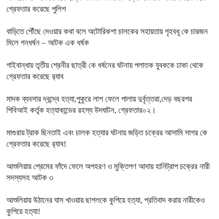
গ্রেফতার করেছে পুলিশ
বাড়িতে পৌঁছে দেওয়ার কথা বলে অটোরিকশা চালকের সহায়তায় গৃহবধূ কে চারজন
মিলে গনধর্ষন – আটক এক ধর্ষক
গাইবান্ধায় তৃতীয় শ্রেনীর ছাত্রী কে ধর্ষনের ঘটনায় পলাতক যুবককে ঢাকা থেকে
গ্রেফতার করেছে র‍্যাব
মাদক ব্যবসার দ্বন্দ্বে হত্যা,পুকুরে লাশ ফেলে পালায় দুর্বৃত্তরা,দেড় বছরপর
পিবিআই কর্তৃক হত্যাকান্ডের রহস্য উদঘাটন, গ্রেফতার০২।
মাগুরায় ট্রাক ছিনতাই এবং চালক হত্যার ঘটনায় জড়িত চক্রের আসামি সাগর কে
গ্রেফতার করেছে র‍্যাব!
আশুলিয়ায় প্রেমের ফাঁদে ফেলে অপহরণ ও মুক্তিপণ আদায় হানিট্রাপ চক্রের নারী
সদস্যসহ আটক ৩
আশুলিয়ায় উঠানের ঘাস খাওয়ায় ছাগলকে কুপিয়ে হত্যা, প্রতিবাদ করায় নারীকেও
কুপিয়ে হত্যা!