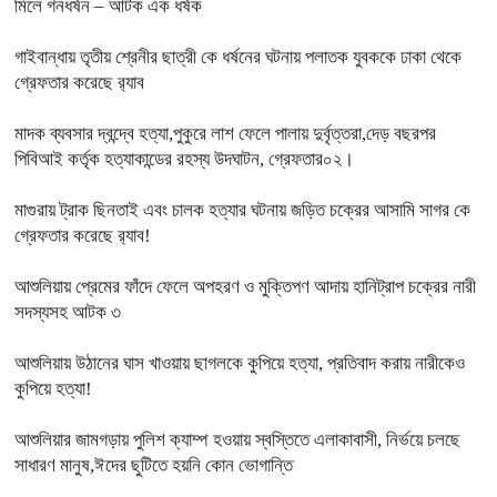
মিলে গনধর্ষন – আটক এক ধর্ষক
গাইবান্ধায় তৃতীয় শ্রেনীর ছাত্রী কে ধর্ষনের ঘটনায় পলাতক যুবককে ঢাকা থেকে
গ্রেফতার করেছে র‍্যাব
মাদক ব্যবসার দ্বন্দ্বে হত্যা,পুকুরে লাশ ফেলে পালায় দুর্বৃত্তরা,দেড় বছরপর
পিবিআই কর্তৃক হত্যাকান্ডের রহস্য উদঘাটন, গ্রেফতার০২।
মাগুরায় ট্রাক ছিনতাই এবং চালক হত্যার ঘটনায় জড়িত চক্রের আসামি সাগর কে
গ্রেফতার করেছে র‍্যাব!
আশুলিয়ায় প্রেমের ফাঁদে ফেলে অপহরণ ও মুক্তিপণ আদায় হানিট্রাপ চক্রের নারী
সদস্যসহ আটক ৩
আশুলিয়ায় উঠানের ঘাস খাওয়ায় ছাগলকে কুপিয়ে হত্যা, প্রতিবাদ করায় নারীকেও
কুপিয়ে হত্যা!
আশুলিয়ার জামগড়ায় পুলিশ ক্যাম্প হওয়ায় স্বস্তিতে এলাকাবাসী, নির্ভয়ে চলছে
সাধারণ মানুষ,ঈদের ছুটিতে হয়নি কোন ভোগান্তি