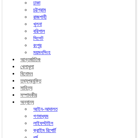
ঢাকা
চট্টগ্রাম
রাজশাহী
খুলনা
বরিশাল
সিলেট
রংপুর
ময়মনসিংহ
আন্তর্জাতিক
খেলাধুলা
বিনোদন
তথ্যপ্রযুক্তি
সাহিত্য
সম্পাদকীয়
অন্যান্য
আইন-আদালত
গণমাধ্যম
লাইফস্টাইল
ক্রাইম রিপোর্ট
ধর্ম