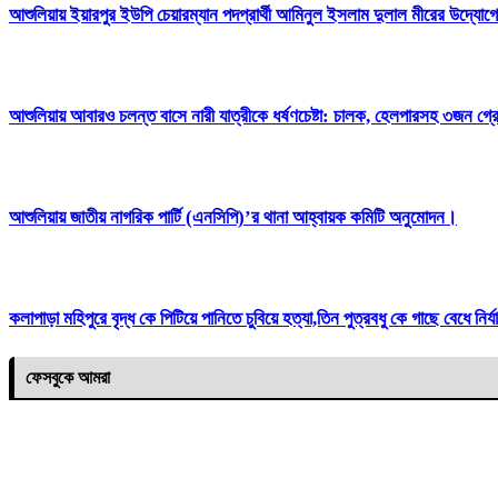
আশুলিয়ায় ইয়ারপুর ইউপি চেয়ারম্যান পদপ্রার্থী আমিনুল ইসলাম দুলাল মীরের উদ্যোগে 
আশুলিয়ায় আবারও চলন্ত বাসে নারী যাত্রীকে ধর্ষণচেষ্টা: চালক, হেলপারসহ ৩জন গ্
আশুলিয়ায় জাতীয় নাগরিক পার্টি (এনসিপি)’র থানা আহ্বায়ক কমিটি অনুমোদন।
কলাপাড়া মহিপুরে বৃদ্ধ কে পিটিয়ে পানিতে চুবিয়ে হত্যা,তিন পুত্রবধু কে গাছে বেধে ন
ফেসবুকে আমরা