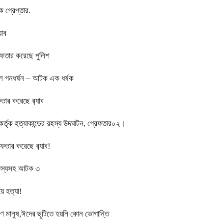
 গ্রেপ্তার.
যাব
েফতার করেছে পুলিশ
লে গনধর্ষন – আটক এক ধর্ষক
তার করেছে র‍্যাব
ই কর্তৃক হত্যাকান্ডের রহস্য উদঘাটন, গ্রেফতার০২।
ফতার করেছে র‍্যাব!
 সদস্যসহ আটক ৩
ে হত্যা!
ারণ মানুষ,ঈদের ছুটিতে হয়নি কোন ভোগান্তি