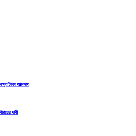
্ষ্য টাকা আত্মসাৎ
িচারের দাবী