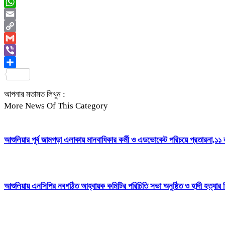
Messenger
WhatsApp
Email
Copy
Link
Gmail
Viber
Share
আপনার মতামত লিখুন :
More News Of This Category
আশুলিয়ার পূর্ব জামগড়া এলাকায় মানবাধিকার কর্মী ও এডভোকেট পরিচয়ে প্রতারনা,১১ লক
আশুলিয়ায় এনসিপির নবগঠিত আহ্বায়ক কমিটির পরিচিতি সভা অনুষ্ঠিত ও হাদী হত্যার ব