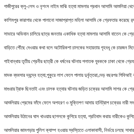
গাজীপুরের ক্লু-লেস ও নৃশংস নাইম মাঝি হত্যা মামলার প্রধান আসামি আশুলিয়া থেকে
কাশিমপুর কারাগার থেকে পালানো সাজাপ্রাপ্ত মহিলা আসামি কে গ্রেফতার করেছে র‍্
সাভারে অভিযান চালিয়ে ছাত্র জনতার একাধিক হত্যা মামলার আসামি বাতেন কে গ্র
বাড়িতে পৌঁছে দেওয়ার কথা বলে অটোরিকশা চালকের সহায়তায় গৃহবধূ কে চারজন মি
গাইবান্ধায় তৃতীয় শ্রেনীর ছাত্রী কে ধর্ষনের ঘটনায় পলাতক যুবককে ঢাকা থেকে গ্রেফ
মাদক ব্যবসার দ্বন্দ্বে হত্যা,পুকুরে লাশ ফেলে পালায় দুর্বৃত্তরা,দেড় বছরপর পিবিআ
মাগুরায় ট্রাক ছিনতাই এবং চালক হত্যার ঘটনায় জড়িত চক্রের আসামি সাগর কে গ্রে
আশুলিয়ায় প্রেমের ফাঁদে ফেলে অপহরণ ও মুক্তিপণ আদায় হানিট্রাপ চক্রের নারী
আশুলিয়ায় উঠানের ঘাস খাওয়ায় ছাগলকে কুপিয়ে হত্যা, প্রতিবাদ করায় নারীকেও কুপিয়
আশুলিয়ার জামগড়ায় পুলিশ ক্যাম্প হওয়ায় স্বস্তিতে এলাকাবাসী, নির্ভয়ে চলছে সাধ