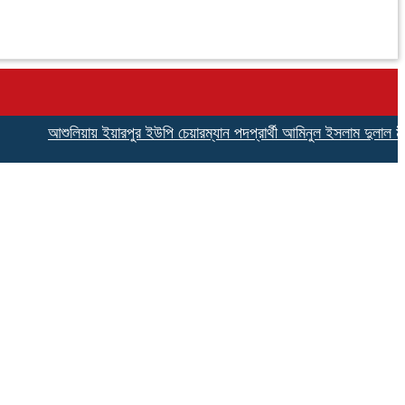
আশুলিয়ায় ইয়ারপুর ইউপি চেয়ারম্যান পদপ্রার্থী আমিনুল ইসলাম দুলাল মীরের উদ