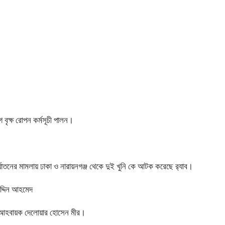
 বৃক্ষ রোপন কর্মসূচী পালন।
নির্যাতনের মামলায় ঢাকা ও নারায়নগঞ্জ থেকে দুই খুনি কে আটক করেছে র‍্যাব।
উদ্দিন আহমেদ
বেক আহবায়ক দেলোয়ার হোসেন মীর।