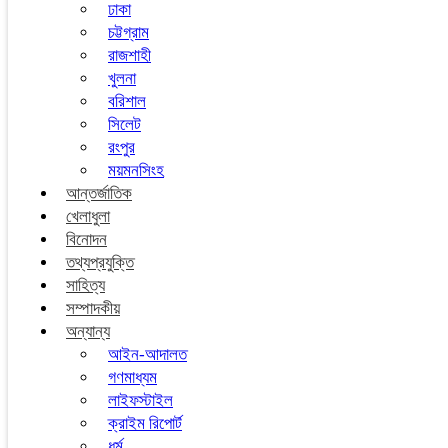
ঢাকা
চট্টগ্রাম
রাজশাহী
খুলনা
বরিশাল
সিলেট
রংপুর
ময়মনসিংহ
আন্তর্জাতিক
খেলাধুলা
বিনোদন
তথ্যপ্রযুক্তি
সাহিত্য
সম্পাদকীয়
অন্যান্য
আইন-আদালত
গণমাধ্যম
লাইফস্টাইল
ক্রাইম রিপোর্ট
ধর্ম