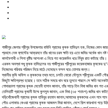
গাজীপুর জেলার শ্রীপুর উপজেলার বাউনি গ্রামের কৃষক হামিদুল হক, নিজের কোন জ
প্রথমে নেক ব্লাস্টের আক্রমনে তাঁর ধানের চরম ক্ষতি হয় এতে জমির অর্ধেক ধান ন
কালবৈশাখী ও শিলা বৃষ্টির আশংকা এ নিয়ে গত কয়েকদিন ধরে র্নিঘুম রাত কাটছে তাঁর।
এরকম অবস্থা শুধু কৃষক হামিদুলের নয় গাজীপুরের শ্রীপুরের কয়েকহাজার কৃষকের 
নিজেদের পরিবার পরিজন নিয়ে মাঠে নেমেছেন ফসল ঘরে তোলার জন্য।
স্থানীয় কৃষি অফিস ও কৃষকদের তথ্য মতে, চলতি বোরো মৌসুমে শ্রীপুরের একটি প
কিছুটা ক্ষতিগ্রস্থ হয়েছে। তবে সঠিক সময়ে ধান ঘরে তুলতে পারলে সে ক্ষতি অনে
গোদারচালা গ্রামের কৃষক মেহেদী হাসান জানান, তাঁর সাড়ে তিন বিঘা জমির ধান গত 
তেলিহাটি গ্রামের কৃষানী উম্মে কুলসুম জানান, এক বিঘা (৩৫ শতাংশ) জমির ধান কা
দড়িখোঁজেখানী গ্রামের কৃষক হাবিবুর রহমান জানান,আমাদের কৃষকদের এখন পদে পদ
পৌর এলাকার কেওয়া গ্রামের কৃষক আজমল মিয়া জানান, দেশে শিল্প কারখানা গড়ে উ