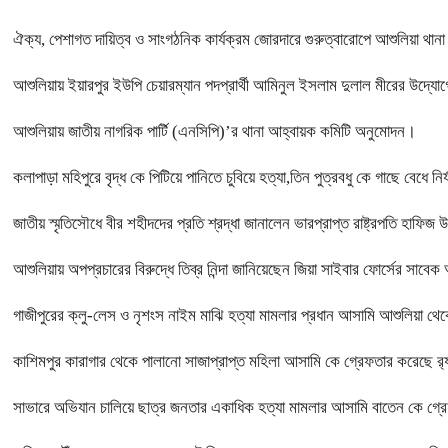
ঐক্য, পেশাগত দায়িত্ব ও সাংগঠনিক কার্যক্রম জোরদারে গুরুত্বারোপে আশুলিয়া থানা
আশুলিয়ায় ইয়ারপুর ইউপি চেয়ারম্যান পদপ্রার্থী আমিনুল ইসলাম দুলাল মীরের উদ্যোগে
আশুলিয়ায় জাতীয় নাগরিক পার্টি (এনসিপি)’র থানা আহ্বায়ক কমিটি অনুমোদন।
কলাপাড়া মহিপুরে বৃদ্ধ কে পিটিয়ে পানিতে চুবিয়ে হত্যা,তিন পুত্রবধু কে গাছে বেধে 
জাতীয় স্মৃতিসৌধে বীর শহীদদের প্রতি শ্রদ্ধা জানালেন ভারপ্রাপ্ত রাষ্ট্রপতি হাফিজ 
আশুলিয়ায় অপপ্রচারের বিরুদ্ধে তিব্র নিন্দা জানিয়েছেন জিয়া সাইবার ফোর্সের সা
গাজীপুরের ক্লু-লেস ও নৃশংস নাইম মাঝি হত্যা মামলার প্রধান আসামি আশুলিয়া থেকে
কাশিমপুর কারাগার থেকে পালানো সাজাপ্রাপ্ত মহিলা আসামি কে গ্রেফতার করেছে র‍্
সাভারে অভিযান চালিয়ে ছাত্র জনতার একাধিক হত্যা মামলার আসামি বাতেন কে গ্র