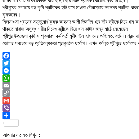
জমির ধান কাটতে কয়েকদিন ধরে হন্যে হয়ে তিনি শ্রমিক খোঁজেও ব্যর্থ হচ্ছেন।
শ্রীপুরের সবচেয়ে বড় কৃষি শ্রমিকের হাট বসে মাওনা চৌরাস্তায় সবসময় শ্রমিক থা
কৃষকদের।
নিজমাওনা গ্রামের সত্তুরোর্ধ কৃষক আহমদ আলী তিনদিন ধরে তাঁর স্ত্রীকে নিয়ে ধা
থাকতে নারাজ অসুস্থ শরীর নিয়েও স্ত্রীকে নিয়ে ধান কাটার জন্য মাঠে নেমেছেন।
শ্রীপুর উপজেলা কৃষি সম্প্রসারণ কর্মকর্তা মুয়ীদ উল হাসানের অভিমত, বর্তমান শ্
তোলার সবচেয়ে বড় প্রতিবন্ধকতা প্রাকৃতিক দুর্যোগ। এখন পর্যন্ত শ্রীপুরে দুর্য
Facebook
Twitter
Messenger
WhatsApp
Email
Copy
Link
Gmail
Viber
Share
আপনার মতামত লিখুন :