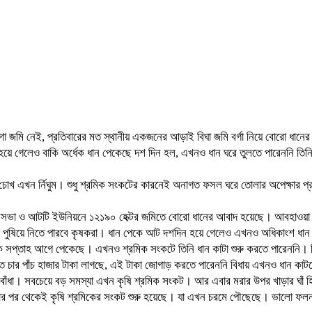
ায়গা জমি নেই, প্রতিবারের মত স্থানীয় একজনের আড়াই বিঘা জমি বর্গা নিয়ে বোরো ধ
ষ্ট হয়ে গেলেও বাকি অর্ধেক ধান পেকেছে দশ দিন হল, এখনও ধান ঘরে তুলতে পারেননি ত
দু”চোখ এখন র্নিঘুম। শুধু শ্রমিক সংকটের কারনেই অনাগত ফসল ঘরে তোলার অপেক্ষার
ৌরসভা ও আটটি ইউনিয়নে ১২১৯০ হেক্টর জমিতে বোরো ধানের আবাদ হয়েছে। আবহাওয়া অ
কটা পুষিয়ে নিতে পারবে কৃষকরা। ধান পেকে আট দশদিন হয়ে গেলেও এখনও অধিকাংশ ধা
এক সপ্তাহ আগে পেকেছে। এখনও শ্রমিক সংকটে তিনি ধান কাটা শুরু করতে পারেননি। তি
টতে চার পাঁচ হাজার টাকা লাগছে, এই টাকা জোগাড় করতে পারেননি বিধায় এখনও ধান কাটত
ে বাঁধা। সবচেয়ে বড় সমস্যা এখন কৃষি শ্রমিক সংকট। আর এবার মরার উপর খাড়ার ঘাঁ
ঠার পর থেকেই কৃষি শ্রমিকের সংকট শুরু হয়েছে। যা এখন চরমে পৌছেছে। ভালো ফলন