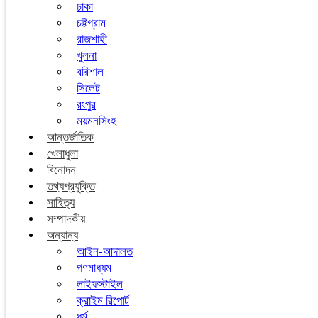
ঢাকা
চট্টগ্রাম
রাজশাহী
খুলনা
বরিশাল
সিলেট
রংপুর
ময়মনসিংহ
আন্তর্জাতিক
খেলাধুলা
বিনোদন
তথ্যপ্রযুক্তি
সাহিত্য
সম্পাদকীয়
অন্যান্য
আইন-আদালত
গণমাধ্যম
লাইফস্টাইল
ক্রাইম রিপোর্ট
ধর্ম