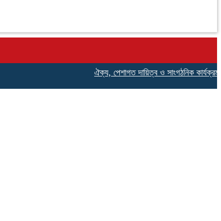
ঐক্য, পেশাগত দায়িত্ব ও সাংগঠনিক কার্যক্রম জোরদা